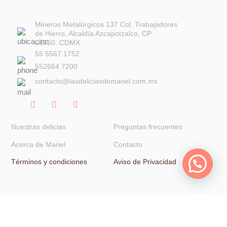
Mineros Metalúrgicos 137 Col. Trabajadores
de Hierro, Alcaldía Azcapotzalco, CP
02650. CDMX.
55 5567 1752
552664 7200
contacto@lasdeliciasdemariel.com.mx
F
I
W
a
n
h
c
s
a
e
t
t
Nuestras delicias
Preguntas frecuentes
b
a
s
o
g
a
Acerca de Mariel
Contacto
o
r
p
k
a
p
Términos y condiciones
Aviso de Privacidad
-
m
f
© 2023 Las delicias de Mariel