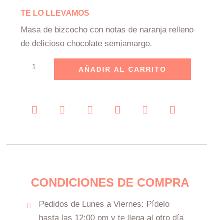
TE LO LLEVAMOS
Masa de bizcocho con notas de naranja relleno
de delicioso chocolate semiamargo.
Bizcococho
AÑADIR AL CARRITO
de
Chocolate
cantidad
CONDICIONES DE COMPRA
Pedidos de Lunes a Viernes: Pídelo
hasta las 12:00 pm y te llega al otro día