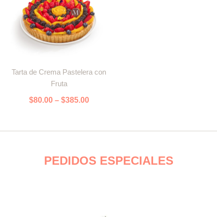
Price
Este
range:
Tarta de Crema Pastelera con
producto
$80.00
Fruta
tiene
through
múltiples
$385.00
$
80.00
–
$
385.00
variantes.
Las
opciones
se
pueden
PEDIDOS ESPECIALES
elegir
en
la
página
de