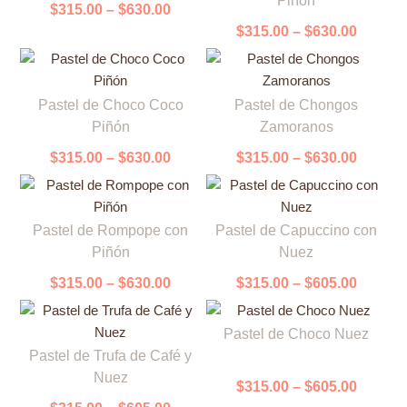
Piñón
múltiples
tiene
$630.00
$
315.00
–
$
630.00
throug
variantes.
múltiples
$630.0
$
315.00
–
$
630.00
Las
variantes.
opciones
Las
Price
Price
Este
Este
se
opciones
range:
range:
Pastel de Choco Coco
Pastel de Chongos
producto
producto
pueden
se
$315.00
$315.0
Piñón
Zamoranos
tiene
tiene
elegir
pueden
through
throug
múltiples
múltiples
$630.00
$630.0
en
elegir
$
315.00
–
$
630.00
$
315.00
–
$
630.00
variantes.
variantes.
la
en
Las
Las
página
la
Price
Price
Este
Este
opciones
opciones
de
página
range:
range:
Pastel de Rompope con
Pastel de Capuccino con
producto
producto
se
se
producto
de
$315.00
$315.0
Piñón
Nuez
tiene
tiene
pueden
pueden
through
throug
producto
múltiples
múltiples
$630.00
$605.0
elegir
elegir
$
315.00
–
$
630.00
$
315.00
–
$
605.00
variantes.
variantes.
en
en
Price
Este
Las
Las
la
la
range:
Price
Pastel de Choco Nuez
Este
producto
opciones
opciones
página
página
$315.0
range:
Pastel de Trufa de Café y
producto
tiene
se
se
throug
de
de
$315.00
Nuez
tiene
múltiples
$605.0
pueden
pueden
$
315.00
–
$
605.00
through
producto
producto
múltiples
variantes.
$605.00
elegir
elegir