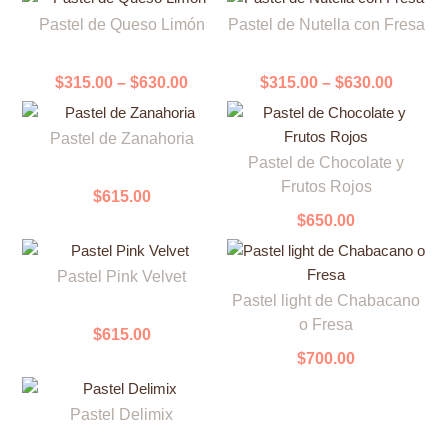
Este
Este
Las
Las
la
la
range:
range:
Pastel de Queso Limón
Pastel de Nutella con Fresa
producto
producto
opciones
opciones
página
página
$315.00
$315.0
tiene
tiene
se
se
through
throug
de
de
múltiples
múltiples
$630.00
$630.0
pueden
pueden
$
315.00
–
$
630.00
$
315.00
–
$
630.00
producto
producto
variantes.
variantes.
elegir
elegir
Las
Las
en
en
Pastel de Zanahoria
opciones
opciones
la
la
Pastel de Chocolate y
se
se
página
página
Frutos Rojos
pueden
pueden
$
615.00
de
de
elegir
elegir
$
650.00
producto
producto
en
en
la
la
Pastel Pink Velvet
página
página
Pastel light de Chabacano
de
de
o Fresa
$
615.00
producto
producto
$
700.00
Pastel Delimix