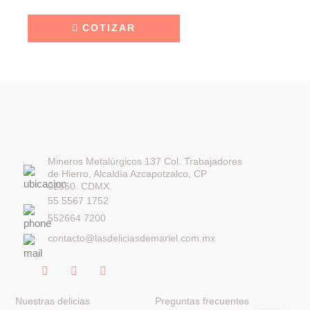
COTIZAR
Mineros Metalúrgicos 137 Col. Trabajadores
de Hierro, Alcaldía Azcapotzalco, CP
02650. CDMX.
55 5567 1752
552664 7200
contacto@lasdeliciasdemariel.com.mx
F
I
W
a
n
h
c
s
a
e
t
t
Nuestras delicias
Preguntas frecuentes
b
a
s