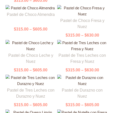
$
315.00
–
$
605.00
variantes.
Las
en
en
Price
Este
Las
opciones
la
la
range:
Price
Pastel de Choco Almendra
producto
Este
opciones
se
página
página
$315.00
range:
Pastel de Choco Fresa y
tiene
producto
se
pueden
through
de
de
$315.0
Nuez
múltiples
tiene
$605.00
pueden
elegir
$
315.00
–
$
605.00
throug
producto
producto
variantes.
múltiples
$630.0
elegir
en
$
315.00
–
$
630.00
Las
variantes.
en
la
opciones
Las
la
página
Price
Price
Este
Este
se
opciones
página
de
range:
range:
Pastel de Choco Leche y
Pastel de Tres Leches con
producto
producto
pueden
se
de
producto
$315.00
$315.0
Nuez
Fresa y Nuez
tiene
tiene
elegir
pueden
through
throug
producto
múltiples
múltiples
$605.00
$630.0
en
elegir
$
315.00
–
$
605.00
$
315.00
–
$
630.00
variantes.
variantes.
la
en
Las
Las
página
la
Price
Price
Este
Este
opciones
opciones
de
página
range:
range:
Pastel de Tres Leches con
Pastel de Durazno con
producto
producto
se
se
producto
de
$315.00
$315.0
Durazno y Nuez
Nuez
tiene
tiene
pueden
pueden
through
throug
producto
múltiples
múltiples
$605.00
$605.0
elegir
elegir
$
315.00
–
$
605.00
$
315.00
–
$
605.00
variantes.
variantes.
en
en
Price
Price