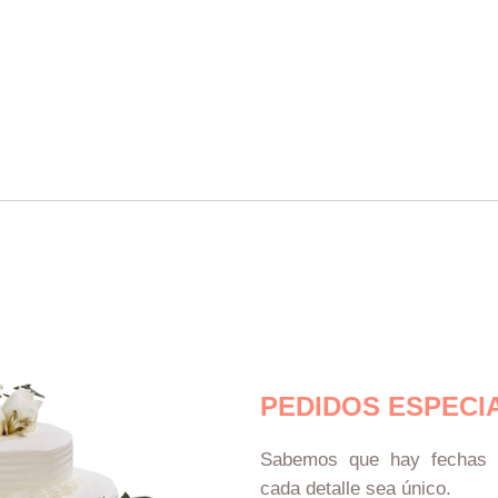
de
cto
producto
PEDIDOS ESPECI
Sabemos que hay fechas e
cada detalle sea único.