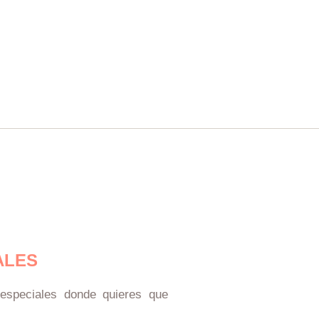
de
producto
ALES
speciales donde quieres que