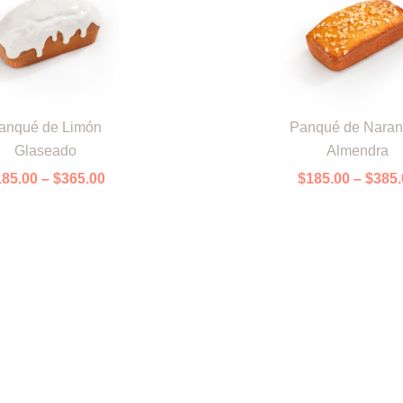
Price
Este
range:
anqué de Limón
Panqué de Naran
cto
producto
$185.00
Glaseado
Almendra
tiene
through
$365.00
ples
múltiples
185.00
–
$
365.00
$
185.00
–
$
385.
ntes.
variantes.
Las
ones
opciones
se
en
pueden
r
elegir
en
la
na
página