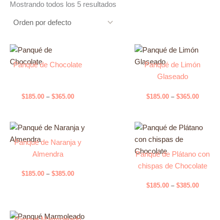
Mostrando todos los 5 resultados
Price
Price
Este
Este
range:
range:
Panqué de Chocolate
Panqué de Limón
producto
producto
$185.00
$185.0
Glaseado
tiene
through
tiene
throug
$365.00
$365.0
múltiples
múltiples
$
185.00
–
$
365.00
$
185.00
–
$
365.00
variantes.
variantes.
Las
Las
opciones
opciones
Price
Este
se
se
range:
Price
Panqué de Naranja y
producto
Este
$185.00
pueden
pueden
range:
Almendra
Panqué de Plátano con
tiene
through
producto
$185.0
elegir
elegir
$385.00
chispas de Chocolate
múltiples
tiene
throug
en
en
$
185.00
–
$
385.00
$385.0
variantes.
múltiples
la
la
$
185.00
–
$
385.00
Las
variantes.
página
página
opciones
Las
de
Price
de
Este
se
opciones
range:
producto
producto
Panqué Marmoleado