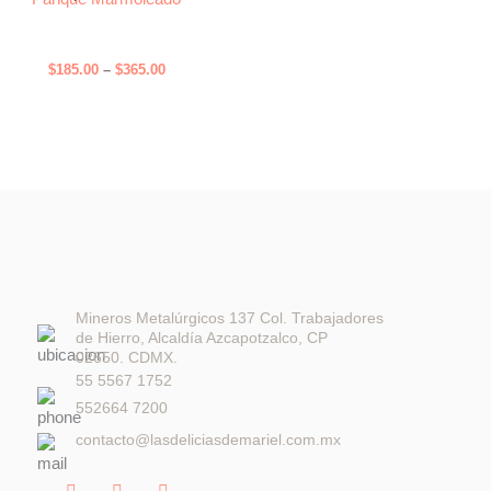
producto
$185.00
pueden
se
tiene
through
elegir
pueden
$365.00
múltiples
en
elegir
$
185.00
–
$
365.00
variantes.
la
en
Las
página
la
opciones
de
página
se
producto
de
pueden
producto
elegir
en
la
página
de
Mineros Metalúrgicos 137 Col. Trabajadores
de Hierro, Alcaldía Azcapotzalco, CP
producto
02650. CDMX.
55 5567 1752
552664 7200
contacto@lasdeliciasdemariel.com.mx
F
I
W