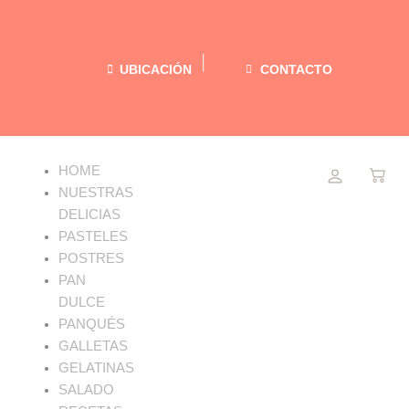
Ir
al
contenido
UBICACIÓN
CONTACTO
Menu
HOME
NUESTRAS
DELICIAS
PASTELES
POSTRES
PAN
DULCE
PANQUÉS
GALLETAS
GELATINAS
SALADO