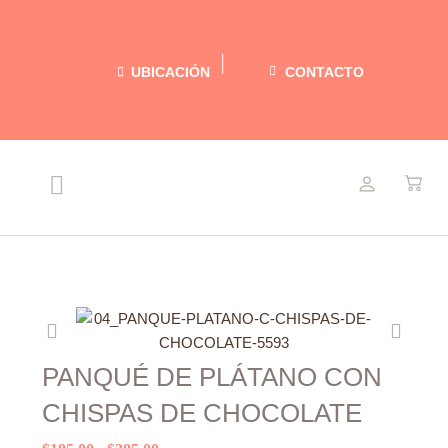
Ir
al
contenido
UBICACIÓN
CONTACTO
Menu
NUESTRAS DELICIAS
RECETAS LIGERAS
ACERCA DE MARIEL
Previo
Siguie
PANQUÉ DE PLÁTANO CON
CHISPAS DE CHOCOLATE