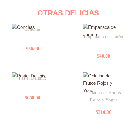
OTRAS DELICIAS
Este
Conchas
producto
Empanada de Jamón
tiene
múltiples
$
30.00
variantes.
$
40.00
Las
opciones
se
Pastel Delimix
pueden
elegir
Gelatina de Frutos
en
$
650.00
Rojos y Yogur
la
página
$
310.00
de
producto