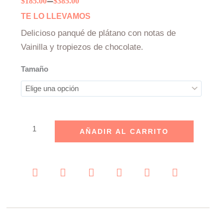
–
Price
$
185.00
$
385.00
range:
TE LO LLEVAMOS
$185.00
Delicioso panqué de plátano con notas de
through
Vainilla y tropiezos de chocolate.
$385.00
Panqué
Tamaño
de
Plátano
con
chispas
de
AÑADIR AL CARRITO
Chocolate
cantidad