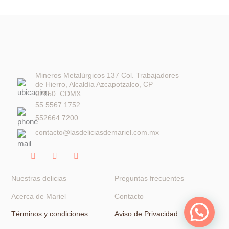
Mineros Metalúrgicos 137 Col. Trabajadores
de Hierro, Alcaldía Azcapotzalco, CP
02650. CDMX.
55 5567 1752
552664 7200
contacto@lasdeliciasdemariel.com.mx
F
I
W
a
n
h
c
s
a
e
t
t
Nuestras delicias
Preguntas frecuentes
b
a
s
o
g
a
Acerca de Mariel
Contacto
o
r
p
k
a
p
Términos y condiciones
Aviso de Privacidad
-
m
f