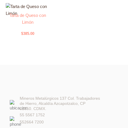
opciones
se
Tarta de Queso con
pueden
Limón
elegir
en
$
385.00
la
página
de
producto
Mineros Metalúrgicos 137 Col. Trabajadores
de Hierro, Alcaldía Azcapotzalco, CP
02650. CDMX.
55 5567 1752
552664 7200