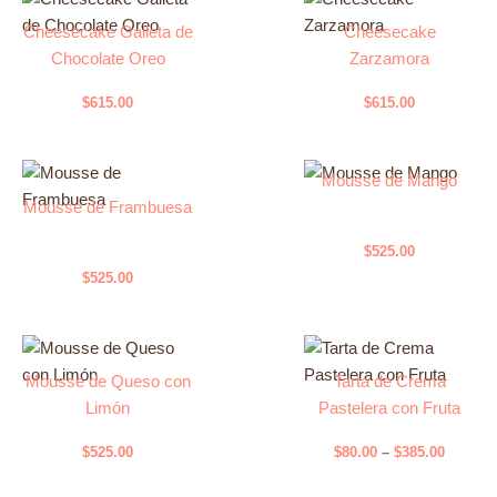
Cheesecake Galleta de
Cheesecake
Chocolate Oreo
Zarzamora
$
615.00
$
615.00
Mousse de Mango
Mousse de Frambuesa
$
525.00
$
525.00
Price
Este
range:
Mousse de Queso con
Tarta de Crema
producto
$80.00
Limón
Pastelera con Fruta
tiene
throug
$385.00
múltiples
$
525.00
$
80.00
–
$
385.00
variantes.
Las