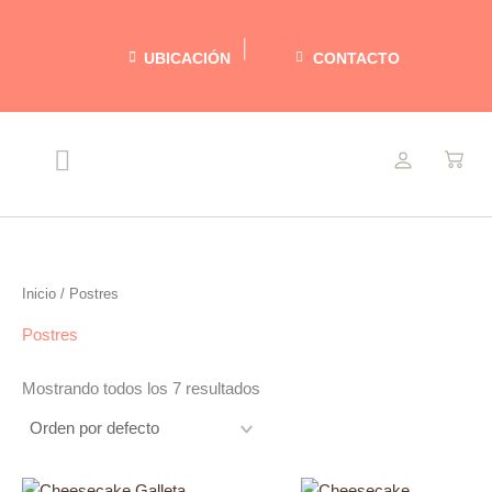
Ir
al
UBICACIÓN
CONTACTO
contenido
Menu
NUESTRAS DELICIAS
RECETAS LIGERAS
ACERCA DE MARIEL
Inicio
/ Postres
Postres
Mostrando todos los 7 resultados