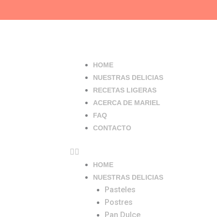
Ir
al
contenido
Menu
HOME
NUESTRAS DELICIAS
RECETAS LIGERAS
ACERCA DE MARIEL
FAQ
CONTACTO
HOME
NUESTRAS DELICIAS
Pasteles
Postres
Pan Dulce