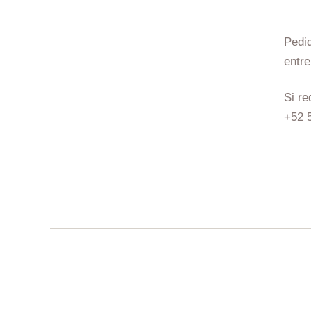
Pedid
entre
Si r
+52 