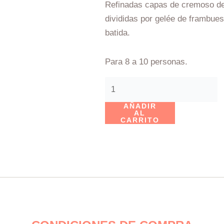
Refinadas capas de cremoso de
divididas por gelée de frambue
batida.
Para 8 a 10 personas.
Mousse
de
AÑADIR
Frambuesa
AL
CARRITO
cantidad