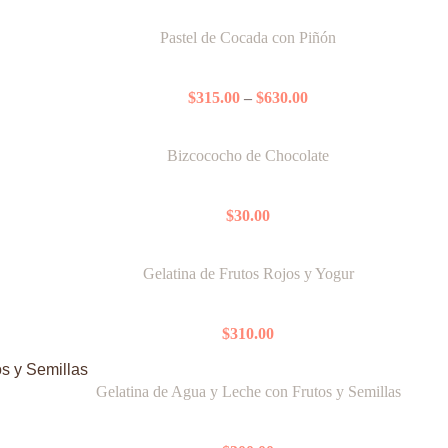
Price
range:
Pastel de Cocada con Piñón
$315.00
through
$
315.00
–
$
630.00
$630.00
Bizcococho de Chocolate
$
30.00
Gelatina de Frutos Rojos y Yogur
$
310.00
Gelatina de Agua y Leche con Frutos y Semillas