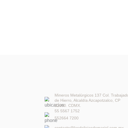
Mineros Metalúrgicos 137 Col. Trabajad
de Hierro, Alcaldía Azcapotzalco, CP
02650. CDMX.
55 5567 1752
552664 7200
contacto@lasdeliciasdemariel.com.mx