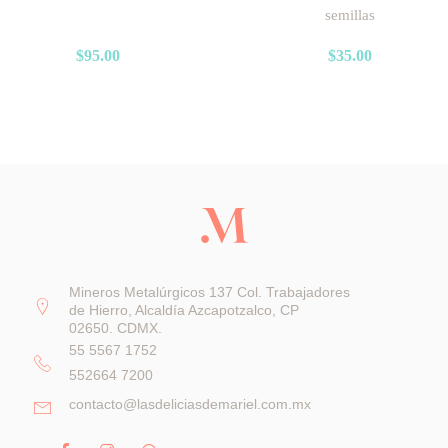
semillas
$
95.00
$
35.00
Mineros Metalúrgicos 137 Col. Trabajadores
de Hierro, Alcaldía Azcapotzalco, CP
02650. CDMX.
55 5567 1752
552664 7200
contacto@lasdeliciasdemariel.com.mx
F
I
W