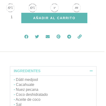
Brownie
AÑADIR AL CARRITO
de
dátil
cantidad
INGREDIENTES
Dátil medjool
•
Cacahuate
•
Nuez pecana
•
Coco deshidratado
•
Aceite de coco
•
Sal
•