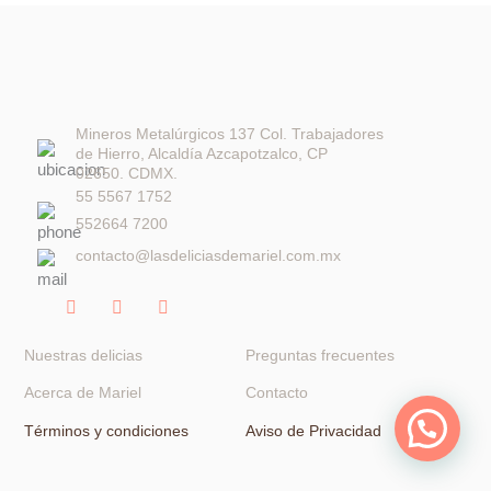
Mineros Metalúrgicos 137 Col. Trabajadores
de Hierro, Alcaldía Azcapotzalco, CP
02650. CDMX.
55 5567 1752
552664 7200
contacto@lasdeliciasdemariel.com.mx
F
I
W
a
n
h
c
s
a
e
t
t
Nuestras delicias
Preguntas frecuentes
b
a
s
o
g
a
Acerca de Mariel
Contacto
o
r
p
k
a
p
Términos y condiciones
Aviso de Privacidad
-
m
f