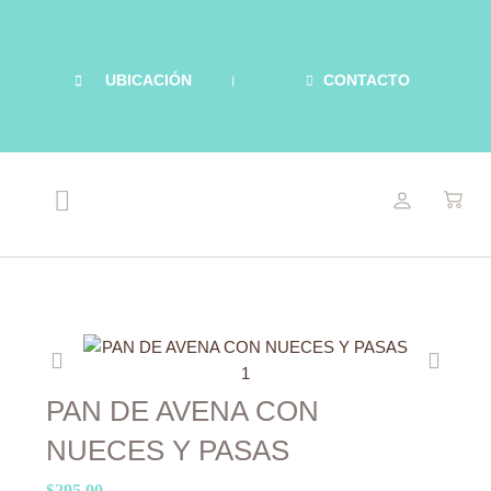
Ir
al
contenido
UBICACIÓN
CONTACTO
Menu
NUESTRAS DELICIAS
RECETAS LIGERAS
ACERCA DE MARIEL
Previo
Siguie
PAN DE AVENA CON
NUECES Y PASAS
$
295.00