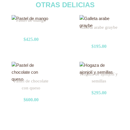
OTRAS DELICIAS
Pastel de mango
Galleta arabe graybe
$
425.00
$
195.00
Hogaza de ajonjolí y
Pastel de chocolate
semillas
con queso
$
295.00
$
600.00