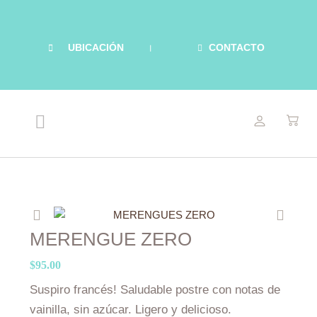
Ir
al
contenido
UBICACIÓN
CONTACTO
Menu
NUESTRAS DELICIAS
RECETAS LIGERAS
ACERCA DE MARIEL
Previo
Siguie
MERENGUE ZERO
$
95.00
Suspiro francés! Saludable postre con notas de
vainilla, sin azúcar. Ligero y delicioso.