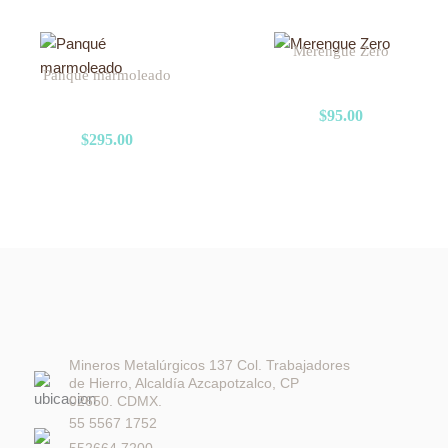
Merengue Zero
Panqué marmoleado
$
95.00
$
295.00
Mineros Metalúrgicos 137 Col. Trabajadores
de Hierro, Alcaldía Azcapotzalco, CP
02650. CDMX.
55 5567 1752
552664 7200