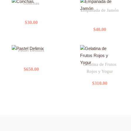
Conchas
producto
Empanada de Jamón
tiene
múltiples
$
30.00
variantes.
$
40.00
Las
opciones
se
Pastel Delimix
pueden
elegir
Gelatina de Frutos
en
$
650.00
Rojos y Yogur
la
página
$
310.00
de
producto