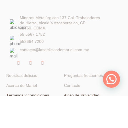
Mineros Metalúrgicos 137 Col. Trabajadores
de Hierro, Alcaldía Azcapotzalco, CP
02650. CDMX.
55 5567 1752
552664 7200
contacto@lasdeliciasdemariel.com.mx
F
I
W
a
n
h
c
s
a
e
t
t
Nuestras delicias
Preguntas frecuentes
b
a
s
o
g
a
Acerca de Mariel
Contacto
o
r
p
k
a
p
Términos y condiciones
Aviso de Privacidad
-
m
f
© 2023 Las delicias de Mariel