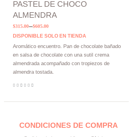
PASTEL DE CHOCO
ALMENDRA
–
Price
$
315.00
$
605.00
range:
DISPONIBLE SOLO EN TIENDA
$315.00
Aromático encuentro. Pan de chocolate bañado
through
en salsa de chocolate con una sutil crema
$605.00
almendrada acompañado con tropiezos de
almendra tostada.
CONDICIONES DE COMPRA