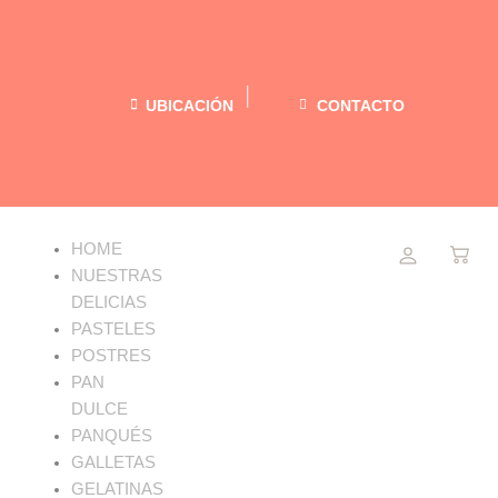
Ir
al
contenido
UBICACIÓN
CONTACTO
Menu
HOME
NUESTRAS
DELICIAS
PASTELES
POSTRES
PAN
DULCE
PANQUÉS
GALLETAS
GELATINAS