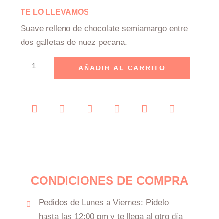
TE LO LLEVAMOS
Suave relleno de chocolate semiamargo entre
dos galletas de nuez pecana.
Sándwich
AÑADIR AL CARRITO
de
Galleta
de
Nuez
y
Chocolate
cantidad
CONDICIONES DE COMPRA
Pedidos de Lunes a Viernes: Pídelo
hasta las 12:00 pm y te llega al otro día