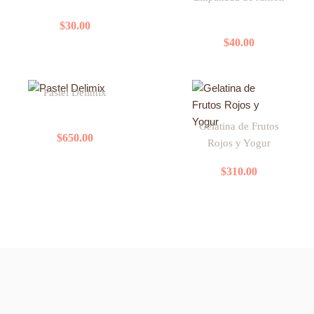
múltiples
$
30.00
variantes.
$
40.00
Las
opciones
se
Pastel Delimix
pueden
elegir
Gelatina de Frutos
en
$
650.00
Rojos y Yogur
la
página
$
310.00
de
producto