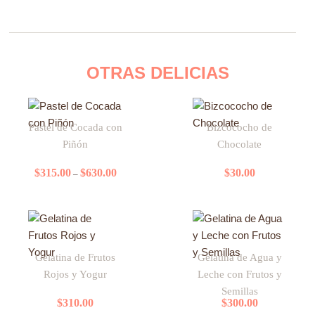
OTRAS DELICIAS
Price
Este
range:
Pastel de Cocada con
Bizcococho de
producto
$315.00
Piñón
Chocolate
tiene
through
$630.00
múltiples
$
315.00
$
630.00
$
30.00
–
variantes.
Las
opciones
se
pueden
Gelatina de Frutos
Gelatina de Agua y
elegir
Rojos y Yogur
Leche con Frutos y
en
Semillas
la
$
310.00
$
300.00
página