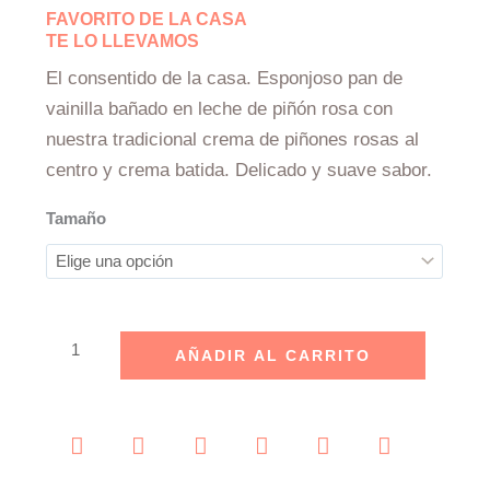
range:
FAVORITO DE LA CASA
$315.00
TE LO LLEVAMOS
through
El consentido de la casa. Esponjoso pan de
$630.00
vainilla bañado en leche de piñón rosa con
nuestra tradicional crema de piñones rosas al
centro y crema batida. Delicado y suave sabor.
Pastel
Tamaño
de
Crema
de
Piñón
cantidad
AÑADIR AL CARRITO