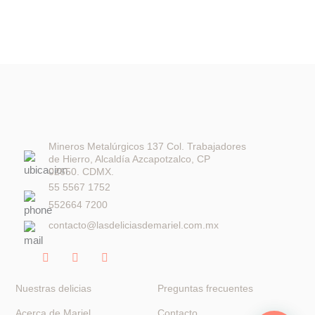
de
producto
Mineros Metalúrgicos 137 Col. Trabajadores
de Hierro, Alcaldía Azcapotzalco, CP
02650. CDMX.
55 5567 1752
552664 7200
contacto@lasdeliciasdemariel.com.mx
F
I
W
a
n
h
c
s
a
e
t
t
Nuestras delicias
Preguntas frecuentes
b
a
s
o
g
a
Acerca de Mariel
Contacto