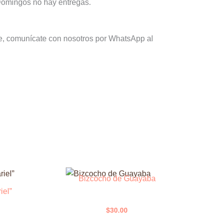
 Domingos no hay entregas.
te, comunícate con nosotros por WhatsApp al
Bizcocho de Guayaba
iel”
$
30.00