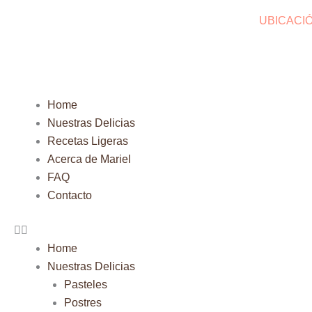
Ir
UBICACI
al
contenido
Menu
Home
Nuestras Delicias
Recetas Ligeras
Acerca de Mariel
FAQ
Contacto
Home
Nuestras Delicias
Pasteles
Postres