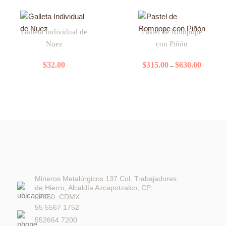
opciones
Price
Este
se
range:
Galleta Individual de
Pastel de Rompope
producto
$315.00
pueden
Nuez
con Piñón
tiene
through
elegir
$630.00
múltiples
en
$
32.00
$
315.00
$
630.00
–
variantes.
la
Las
página
opciones
de
se
producto
pueden
elegir
en
la
página
de
Mineros Metalúrgicos 137 Col. Trabajadores
de Hierro, Alcaldía Azcapotzalco, CP
producto
02650. CDMX.
55 5567 1752
552664 7200