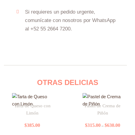
Si requieres un pedido urgente,
comunícate con nosotros por WhatsApp
al +52 55 2664 7200.
OTRAS DELICIAS
Price
Este
range:
Tarta de Queso con
Pastel de Crema de
producto
$315.00
Limón
Piñón
tiene
through
$630.00
múltiples
$
385.00
$
315.00
$
630.00
–
variantes.
Las