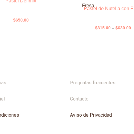
P
Pastel Delimix
Este
r
Pastel de Nutella con F
producto
$
t
tiene
$
650.00
$
múltiples
$
315.00
–
$
630.00
variantes.
Las
opciones
se
pueden
elegir
en
ias
Preguntas frecuentes
la
página
iel
Contacto
de
producto
ndiciones
Aviso de Privacidad