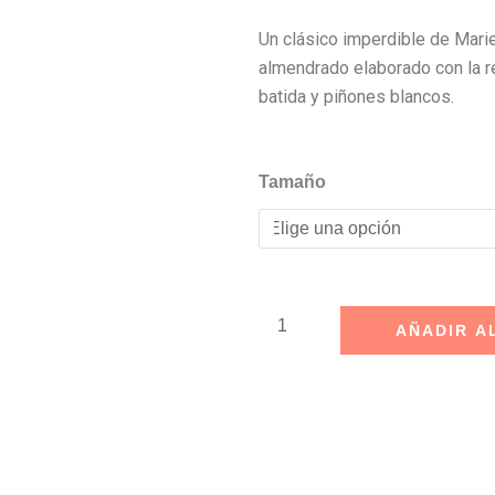
$630.00
Un clásico imperdible de Mari
almendrado elaborado con la re
batida y piñones blancos.
Pastel
Tamaño
de
Rompope
con
Piñón
cantidad
AÑADIR A