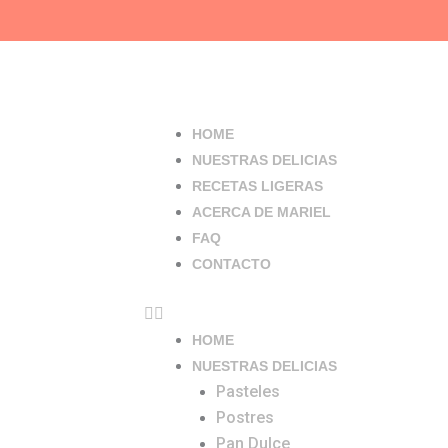
Ir
al
contenido
Menu
HOME
NUESTRAS DELICIAS
RECETAS LIGERAS
ACERCA DE MARIEL
FAQ
CONTACTO
HOME
NUESTRAS DELICIAS
Pasteles
Postres
Pan Dulce