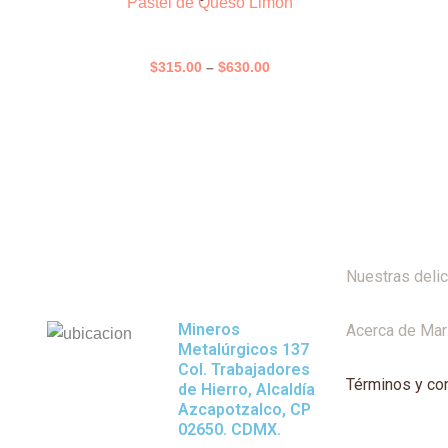
Pastel de Queso Limón
producto
$315.00
through
tiene
$630.00
múltiples
$
315.00
–
$
630.00
variantes.
Las
opciones
se
pueden
elegir
en
la
Nuestras delic
página
de
Mineros
Acerca de Mar
producto
Metalúrgicos 137
Col. Trabajadores
Términos y co
de Hierro, Alcaldía
Azcapotzalco, CP
02650. CDMX.