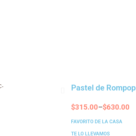
Pastel de Rompop
Siguiente
Price
$
315.00
–
$
630.00
range:
$315.00
FAVORITO DE LA CASA
through
TE LO LLEVAMOS