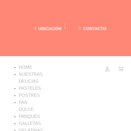
Ir
al
contenido
UBICACIÓN
CONTACTO
Menu
HOME
NUESTRAS
DELICIAS
PASTELES
POSTRES
PAN
DULCE
PANQUÉS
GALLETAS
GELATINAS