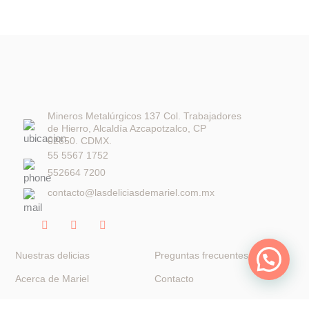
Mineros Metalúrgicos 137 Col. Trabajadores
de Hierro, Alcaldía Azcapotzalco, CP
02650. CDMX.
55 5567 1752
552664 7200
contacto@lasdeliciasdemariel.com.mx
F
I
W
a
n
h
c
s
a
e
t
t
Nuestras delicias
Preguntas frecuentes
b
a
s
o
g
a
Acerca de Mariel
Contacto
o
r
p
k
a
p
Términos y condiciones
Aviso de Privacidad
-
m