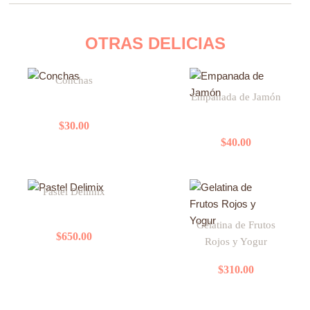
OTRAS DELICIAS
Este
Conchas
producto
Empanada de Jamón
tiene
múltiples
$
30.00
variantes.
$
40.00
Las
opciones
se
Pastel Delimix
pueden
elegir
Gelatina de Frutos
en
$
650.00
Rojos y Yogur
la
página
$
310.00
de
producto