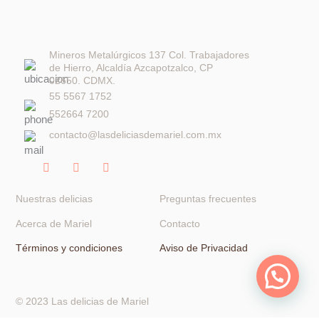
Mineros Metalúrgicos 137 Col. Trabajadores
de Hierro, Alcaldía Azcapotzalco, CP
02650. CDMX.
55 5567 1752
552664 7200
contacto@lasdeliciasdemariel.com.mx
F
I
W
a
n
h
c
s
a
e
t
t
Nuestras delicias
Preguntas frecuentes
b
a
s
o
g
a
Acerca de Mariel
Contacto
o
r
p
k
a
p
Términos y condiciones
Aviso de Privacidad
-
m
f
© 2023 Las delicias de Mariel