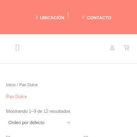
Ir
al
UBICACIÓN
CONTACTO
contenido
Menu
NUESTRAS DELICIAS
RECETAS LIGERAS
ACERCA DE MARIEL
Inicio
/ Pan Dulce
Pan Dulce
Mostrando 1–9 de 12 resultados