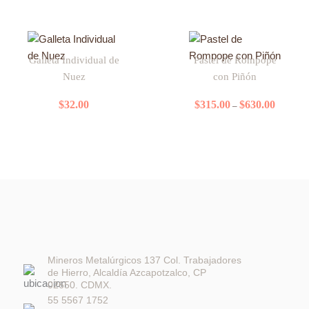
Las
opciones
Price
Este
se
range:
Galleta Individual de
Pastel de Rompope
producto
$315.00
pueden
Nuez
con Piñón
tiene
through
elegir
$630.00
múltiples
en
$
32.00
$
315.00
$
630.00
–
variantes.
la
Las
página
opciones
de
se
producto
pueden
elegir
en
la
página
de
Mineros Metalúrgicos 137 Col. Trabajadores
de Hierro, Alcaldía Azcapotzalco, CP
producto
02650. CDMX.
55 5567 1752