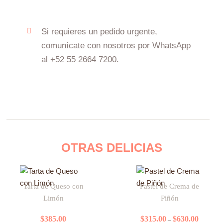
Si requieres un pedido urgente,
comunícate con nosotros por WhatsApp
al +52 55 2664 7200.
OTRAS DELICIAS
Price
Este
range:
Tarta de Queso con
Pastel de Crema de
producto
$315.00
Limón
Piñón
tiene
through
$630.00
múltiples
$
385.00
$
315.00
$
630.00
–
variantes.