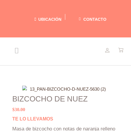
Ir
al
contenido
UBICACIÓN
CONTACTO
Menu
NUESTRAS DELICIAS
RECETAS LIGERAS
ACERCA DE MARIEL
BIZCOCHO DE NUEZ
$
30.00
TE LO LLEVAMOS
Masa de bizcocho con notas de naranja relleno