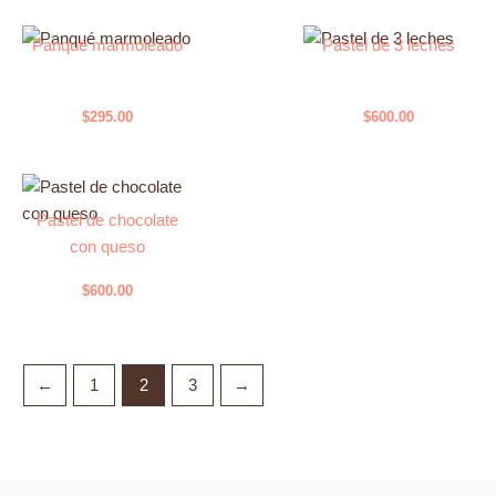
Panqué marmoleado
Pastel de 3 leches
$
295.00
$
600.00
Pastel de chocolate
con queso
$
600.00
←
1
2
3
→