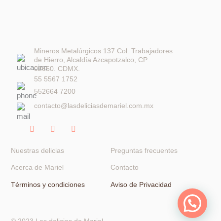
Mineros Metalúrgicos 137 Col. Trabajadores
de Hierro, Alcaldía Azcapotzalco, CP
02650. CDMX.
55 5567 1752
552664 7200
contacto@lasdeliciasdemariel.com.mx
F
I
W
a
n
h
c
s
a
e
t
t
Nuestras delicias
Preguntas frecuentes
b
a
s
o
g
a
Acerca de Mariel
Contacto
o
r
p
k
a
p
Términos y condiciones
Aviso de Privacidad
-
m
f