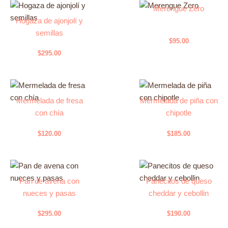
Merengue Zero
Hogaza de ajonjolí y
semillas
$
95.00
$
295.00
Mermelada de fresa
Mermelada de piña con
con chía
chipotle
$
120.00
$
185.00
Pan de avena con
Panecitos de queso
nueces y pasas
cheddar y cebollin
$
295.00
$
190.00