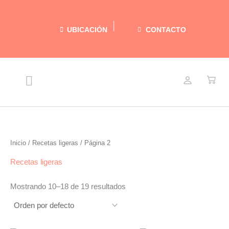
Ir
al
UBICACIÓN
CONTACTO
contenido
Menu
NUESTRAS DELICIAS
RECETAS LIGERAS
ACERCA DE MARIEL
Inicio
/
Recetas ligeras
/ Página 2
Recetas ligeras
Mostrando 10–18 de 19 resultados