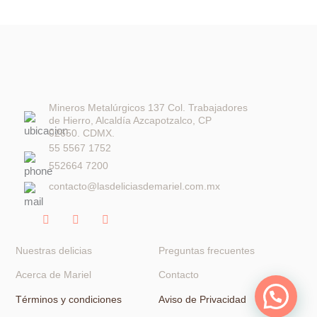
se
producto
pueden
elegir
en
la
página
de
Mineros Metalúrgicos 137 Col. Trabajadores
de Hierro, Alcaldía Azcapotzalco, CP
producto
02650. CDMX.
55 5567 1752
552664 7200
contacto@lasdeliciasdemariel.com.mx
F
I
W
a
n
h
c
s
a
e
t
t
Nuestras delicias
Preguntas frecuentes
b
a
s
o
g
a
Acerca de Mariel
Contacto
o
r
p
k
a
p
Términos y condiciones
Aviso de Privacidad
-
m
f