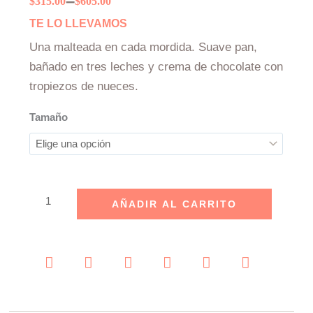
–
Price
$
315.00
$
605.00
range:
TE LO LLEVAMOS
$315.00
Una malteada en cada mordida. Suave pan,
through
bañado en tres leches y crema de chocolate con
$605.00
tropiezos de nueces.
Pastel
Tamaño
de
Choco
Leche
y
Nuez
AÑADIR AL CARRITO
cantidad