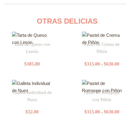
OTRAS DELICIAS
Price
Este
range:
Tarta de Queso con
Pastel de Crema de
producto
$315.00
Limón
Piñón
tiene
through
$630.00
múltiples
$
385.00
$
315.00
$
630.00
–
variantes.
Las
opciones
Price
Este
se
range:
Galleta Individual de
Pastel de Rompope
producto
$315.00
pueden
Nuez
con Piñón
tiene
through
elegir
$630.00
múltiples
en
$
32.00
$
315.00
$
630.00
–
variantes.
la
Las
página
opciones
de