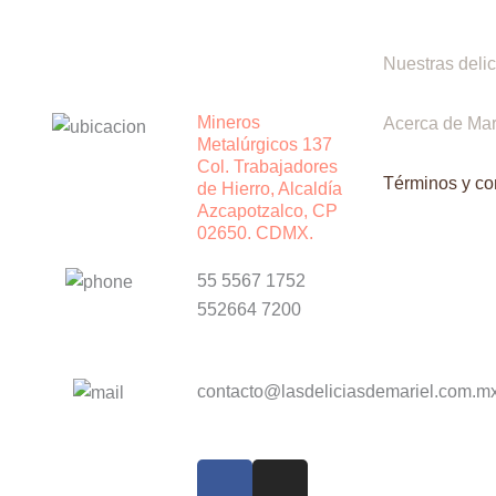
Nuestras delic
Mineros
Acerca de Mar
Metalúrgicos 137
Col. Trabajadores
Términos y co
de Hierro, Alcaldía
Azcapotzalco, CP
02650. CDMX.
55 5567 1752
552664 7200
contacto@lasdeliciasdemariel.com.m
F
W
I