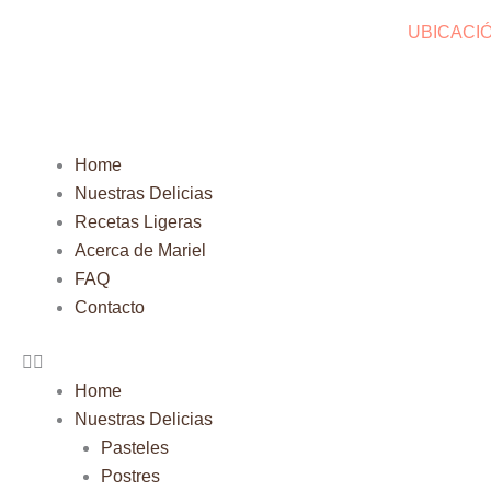
Ir
UBICACI
al
contenido
Menu
Home
Nuestras Delicias
Recetas Ligeras
Acerca de Mariel
FAQ
Contacto
Home
Nuestras Delicias
Pasteles
Postres