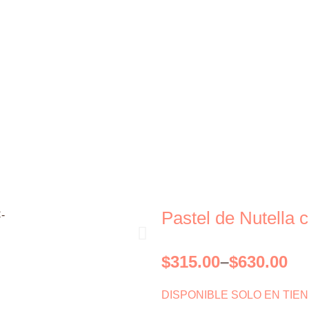
Pastel de Nutella 
Siguiente
Price
$
315.00
–
$
630.00
range:
$315.00
DISPONIBLE SOLO EN TIE