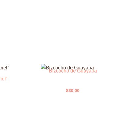
Bizcocho de Guayaba
iel”
$
30.00